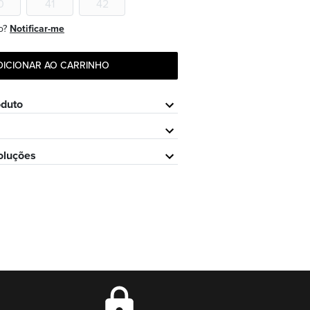
0
41
42
o?
Notificar-me
DICIONAR AO CARRINHO
oduto
oluções