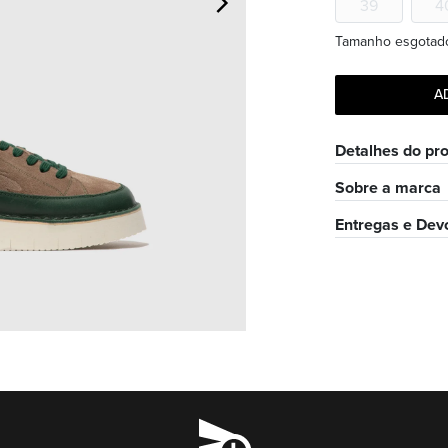
39
4
Tamanho esgotad
A
Detalhes do pr
Sobre a marca
Entregas e Dev