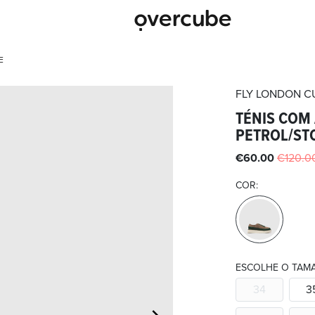
E
FLY LONDON
C
TÉNIS COM
PETROL/ST
€60.00
€120.0
COR:
ESCOLHE O TAM
34
3