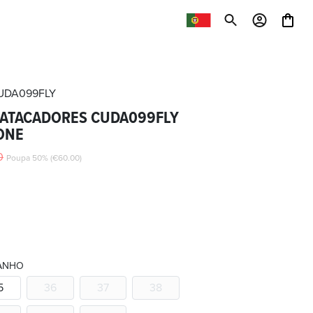
UDA099FLY
 ATACADORES CUDA099FLY
ONE
0
Poupa 50% (€60.00)
ANHO
5
36
37
38